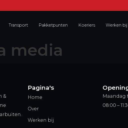
Transport
Pakketpunten
Koeriers
Werken bij
a media
Pagina's
Opening
n &
Maandag t
Home
ame
08:00 – 11:3
Over
arbuiten.
Werken bij