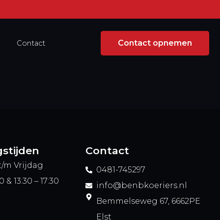
Contact opnemen
Contact
stijden
Contact
/m Vrijdag
0481-745297
0 & 13:30 – 17:30
info@benbkoeriers.nl
Bemmelseweg 67, 6662PE
Elst