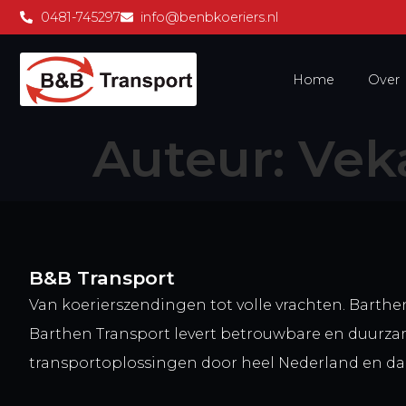
0481-745297
info@benbkoeriers.nl
Home
Over
Auteur:
Vek
B&B Transport
Van koerierszendingen tot volle vrachten. Barthe
Barthen Transport levert betrouwbare en duurz
transportoplossingen door heel Nederland en da